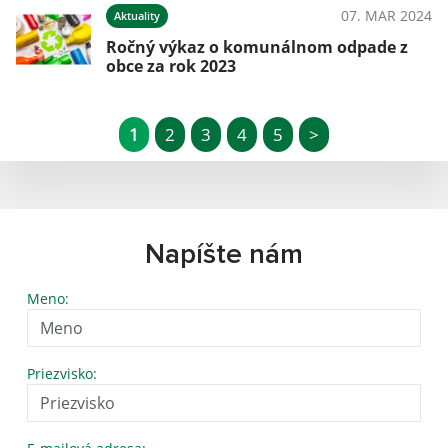
07. MAR 2024
Aktuality
Ročný výkaz o komunálnom odpade z
obce za rok 2023
1
2
3
4
5
>
Napíšte nám
Meno:
Priezvisko: