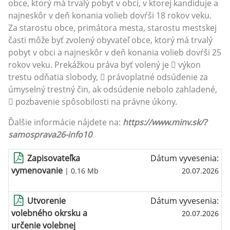
obce, ktorý má trvalý pobyt v obci, v ktorej kandiduje a
najneskôr v deň konania volieb dovŕši 18 rokov veku.
Za starostu obce, primátora mesta, starostu mestskej
časti môže byť zvolený obyvateľ obce, ktorý má trvalý
pobyt v obci a najneskôr v deň konania volieb dovŕši 25
rokov veku. Prekážkou práva byť volený je  výkon
trestu odňatia slobody,  právoplatné odsúdenie za
úmyselný trestný čin, ak odsúdenie nebolo zahladené,
 pozbavenie spôsobilosti na právne úkony.
Ďalšie informácie nájdete na:
https://www.minv.sk/?
samosprava26-info10
Zapisovateľka
Dátum vyvesenia:
vymenovanie
| 0.16 Mb
20.07.2026
Utvorenie
Dátum vyvesenia:
volebného okrsku a
20.07.2026
určenie volebnej