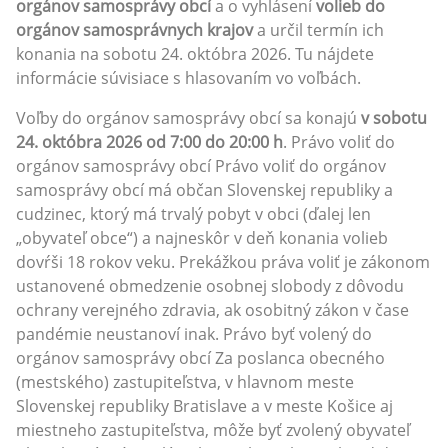
orgánov samosprávy obcí
a o vyhlásení
volieb do
orgánov samosprávnych krajov
a určil termín ich
konania na sobotu 24. októbra 2026. Tu nájdete
informácie súvisiace s hlasovaním vo voľbách.
Voľby do orgánov samosprávy obcí sa konajú
v sobotu
24. októbra 2026 od 7:00 do 20:00 h
. Právo voliť do
orgánov samosprávy obcí Právo voliť do orgánov
samosprávy obcí má občan Slovenskej republiky a
cudzinec, ktorý má trvalý pobyt v obci (ďalej len
„obyvateľ obce“) a najneskôr v deň konania volieb
dovŕši 18 rokov veku. Prekážkou práva voliť je zákonom
ustanovené obmedzenie osobnej slobody z dôvodu
ochrany verejného zdravia, ak osobitný zákon v čase
pandémie neustanoví inak. Právo byť volený do
orgánov samosprávy obcí Za poslanca obecného
(mestského) zastupiteľstva, v hlavnom meste
Slovenskej republiky Bratislave a v meste Košice aj
miestneho zastupiteľstva, môže byť zvolený obyvateľ