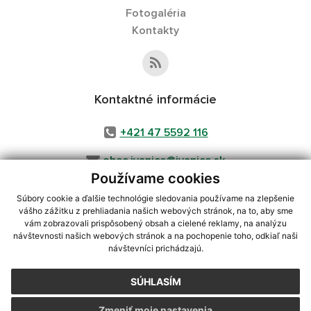
Fotogaléria
Kontakty
Kontaktné informácie
+421 47 5592 116
obec.ivanice@ivanice.sk
Používame cookies
Súbory cookie a ďalšie technológie sledovania používame na zlepšenie
vášho zážitku z prehliadania našich webových stránok, na to, aby sme
využite možnosť získavania aktuálnych informácií s využitím RSS
,
vám zobrazovali prispôsobený obsah a cielené reklamy, na analýzu
CMS systém (redakčný) systém ECHELON 2,
Mapa stránok
,
web portál
,
návštevnosti našich webových stránok a na pochopenie toho, odkiaľ naši
návštevníci prichádzajú.
webhosting
,
webex.digital, s.r.o.
,
domény
,
registrácia domény
,
spoločnosť webex.digital, s.r.o.
,
technický prevádzkovateľ
SÚHLASÍM
Posledná aktualizácia:
03.08.2026
Zmeniť moje nastavenia