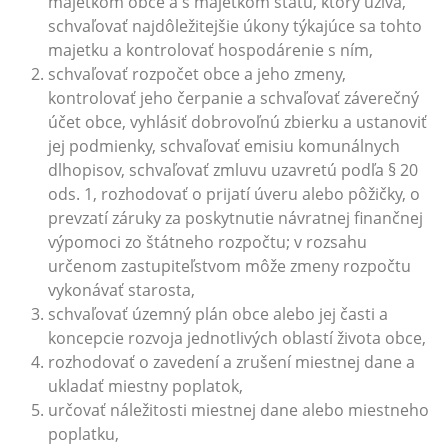
majetkom obce a s majetkom štátu, ktorý užíva,
schvaľovať najdôležitejšie úkony týkajúce sa tohto
majetku a kontrolovať hospodárenie s ním,
schvaľovať rozpočet obce a jeho zmeny,
kontrolovať jeho čerpanie a schvaľovať záverečný
účet obce, vyhlásiť dobrovoľnú zbierku a ustanoviť
jej podmienky, schvaľovať emisiu komunálnych
dlhopisov, schvaľovať zmluvu uzavretú podľa § 20
ods. 1, rozhodovať o prijatí úveru alebo pôžičky, o
prevzatí záruky za poskytnutie návratnej finančnej
výpomoci zo štátneho rozpočtu; v rozsahu
určenom zastupiteľstvom môže zmeny rozpočtu
vykonávať starosta,
schvaľovať územný plán obce alebo jej časti a
koncepcie rozvoja jednotlivých oblastí života obce,
rozhodovať o zavedení a zrušení miestnej dane a
ukladať miestny poplatok,
určovať náležitosti miestnej dane alebo miestneho
poplatku,