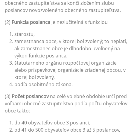
obecného zastupiteľstva sa končí zložením sľubu
poslancov novozvoleného obecného zastupiteľstva.
(2)
Funkcia poslanca
je nezlučiteľná s funkciou
starostu,
zamestnanca obce, v ktorej bol zvolený; to neplatí,
ak zamestnanec obce je dlhodobo uvoľnený na
výkon funkcie poslanca,
štatutárneho orgánu rozpočtovej organizácie
alebo príspevkovej organizácie zriadenej obcou, v
ktorej bol zvolený,
podľa osobitného zákona.
(3)
Počet poslancov
na celé volebné obdobie určí pred
voľbami obecné zastupiteľstvo podľa počtu obyvateľov
obce takto:
do 40 obyvateľov obce 3 poslanci,
od 41 do 500 obyvateľov obce 3 až 5 poslancov,