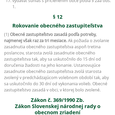
vydávať súhlas s pričlenením obce podľa § 2aa ods.
1.
§ 12
Rokovanie obecného zastupiteľstva
(1)
Obecné zastupiteľstvo zasadá podľa potreby,
najmenej však raz za tri mesiace.
Ak požiada o zvolanie
zasadnutia obecného zastupiteľstva aspoň tretina
poslancov, starosta zvolá zasadnutie obecného
zastupiteľstva tak, aby sa uskutočnilo do 15 dní od
doručenia žiadosti na jeho konanie. Ustanovujúce
zasadnutie obecného zastupiteľstva zvolá starosta
zvolený v predchádzajúcom volebnom období tak, aby
sa uskutočnilo do 30 dní od vykonania volieb. Obecné
zastupiteľstvo zasadá v obci, v ktorej bolo zvolené.
Zákon č. 369/1990 Zb.
Zákon Slovenskej národnej rady o
obecnom zriadení