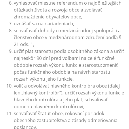
vyhlasovať miestne referendum o najdôležitejších
otázkach života a rozvoja obce a zvolávať
zhromaždenie obyvateľov obce,
uznášať sa na nariadeniach,
schvaľovať dohody o medzinárodnej spolupráci a
členstvo obce v medzinárodnom združení podľa §
21 ods. 1,
určiť plat starostu podľa osobitného zákona a určiť
najneskôr 90 dní pred voľbami na celé funkčné
obdobie rozsah výkonu funkcie starostu; zmeniť
počas funkčného obdobia na návrh starostu
rozsah výkonu jeho funkcie,
voliť a odvolávať hlavného kontrolóra obce (ďalej
len „hlavný kontrolór“), určiť rozsah výkonu funkcie
hlavného kontrolóra a jeho plat, schvaľovať
odmenu hlavnému kontrolórovi,
schvaľovať štatút obce, rokovací poriadok
obecného zastupiteľstva a zásady odmeňovania
poslancov,