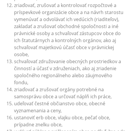
zriaďovať, zrušovať a kontrolovať rozpočtové a
príspevkové organizácie obce a na návrh starostu
vymenúvať a odvolávať ich vedúcich (riaditeľov),
zakladať a zrušovať obchodné spoločnosti a iné
právnické osoby a schvaľovať zástupcov obce do
ich štatutárnych a kontrolných orgánov, ako aj
schvaľovať majetkovú účasť obce v právnickej
osobe,
schvaľovať združovanie obecných prostriedkov a
činností a účasť v združeniach, ako aj zriadenie
spoločného regionálneho alebo záujmového
fondu,
zriaďovať a zrušovať orgány potrebné na
samosprávu obce a určovať náplň ich práce,
udeľovať čestné občianstvo obce, obecné
vyznamenania a ceny,
ustanoviť erb obce, vlajku obce, pečať obce,
prípadne znelku obce,