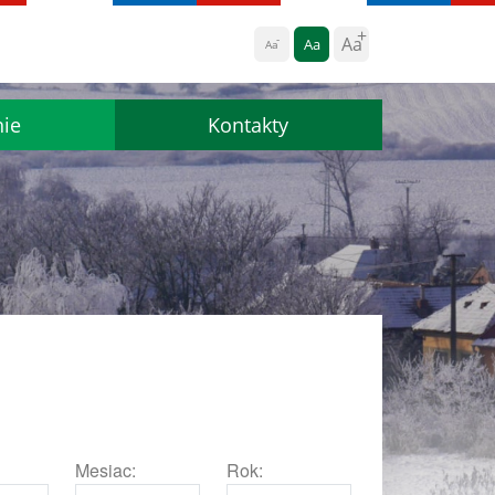
Aa
Aa
Aa
nie
Kontakty
Mesiac:
Rok: