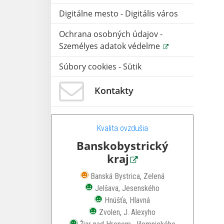
Digitálne mesto - Digitális város
Ochrana osobných údajov -
Személyes adatok védelme
Súbory cookies - Sütik
Kontakty
Kvalita ovzdušia
Banskobystrický
kraj
Zhoršená kvalita ovzdušia
Banská Bystrica, Zelená
Dobrá kvalita ovzdušia
Jelšava, Jesenského
Dobrá kvalita ovzdušia
Hnúšťa, Hlavná
Dobrá kvalita ovzdušia
Zvolen, J. Alexyho
Dobrá kvalita ovzdušia