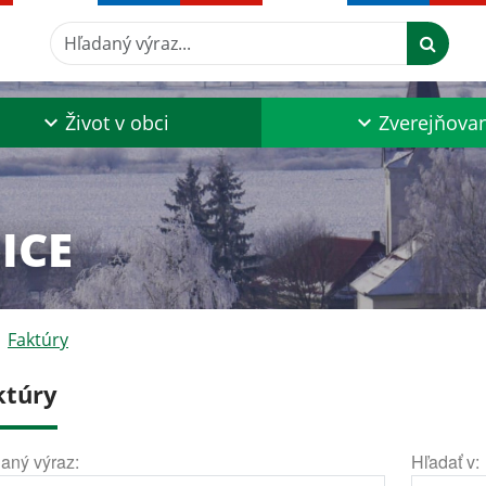
Hľadaný výraz...
Život v obci
Zverejňova
ICE
Faktúry
ktúry
aný výraz:
Hľadať v: