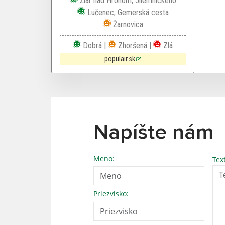
Žiar nad Hronom, Jilemnického
Dobrá kvalita ovzdušia
Lučenec, Gemerská cesta
Zhoršená kvalita ovzdušia
Žarnovica
Dobrá |
Zhoršená |
Zlá
populair.sk
Napíšte nám
Meno:
Tex
Priezvisko: