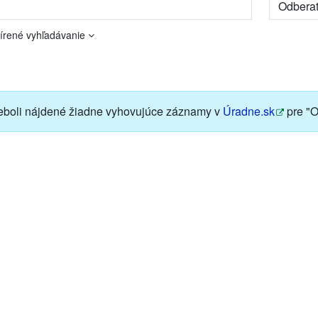
írené vyhľadávanie
boli nájdené žiadne vyhovujúce záznamy v
Úradne.sk
pre "O