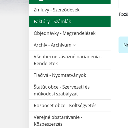
Zmluvy - Szerződések
Rozš
Faktúry - Számlák
Objednávky - Megrendelések
Ne
Archív - Archívum
Všeobecne záväzné nariadenia -
Rendeletek
Tlačivá - Nyomtatványok
Štatút obce - Szervezeti és
működési szabályzat
Rozpočet obce - Költségvetés
Verejné obstarávanie -
Közbeszerzés