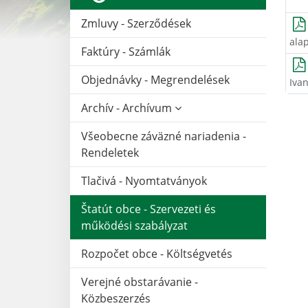
Zmluvy - Szerződések
ala
Faktúry - Számlák
Objednávky - Megrendelések
Ivan
Archív - Archívum
Všeobecne záväzné nariadenia -
Rendeletek
Tlačivá - Nyomtatványok
Štatút obce - Szervezeti és
működési szabályzat
Rozpočet obce - Költségvetés
Verejné obstarávanie -
Közbeszerzés