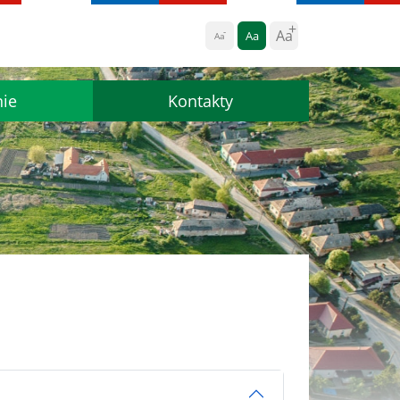
Aa
Aa
Aa
nie
Kontakty