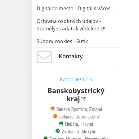
Digitálne mesto - Digitális város
Ochrana osobných údajov -
Személyes adatok védelme
Súbory cookies - Sütik
Kontakty
Kvalita ovzdušia
Banskobystrický
kraj
Zhoršená kvalita ovzdušia
Banská Bystrica, Zelená
Zhoršená kvalita ovzdušia
Jelšava, Jesenského
Dobrá kvalita ovzdušia
Hnúšťa, Hlavná
Dobrá kvalita ovzdušia
Zvolen, J. Alexyho
Dobrá kvalita ovzdušia