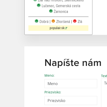
Žiar nad Hronom, Jilemnického
Dobrá kvalita ovzdušia
Lučenec, Gemerská cesta
Dobrá kvalita ovzdušia
Žarnovica
Dobrá |
Zhoršená |
Zlá
populair.sk
Napíšte nám
Meno:
Tex
Priezvisko: