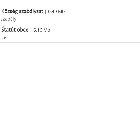
Község szabályzat
| 0.49 Mb
pszabály
Štatút obce
| 5.16 Mb
ice