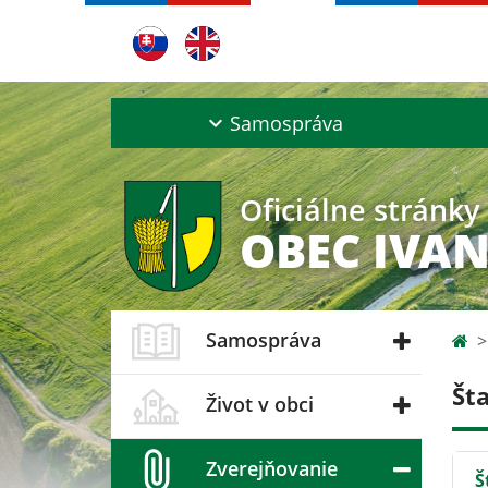
Samospráva
Oficiálne stránky
OBEC IVAN
Samospráva
Št
Život v obci
Zverejňovanie
Š