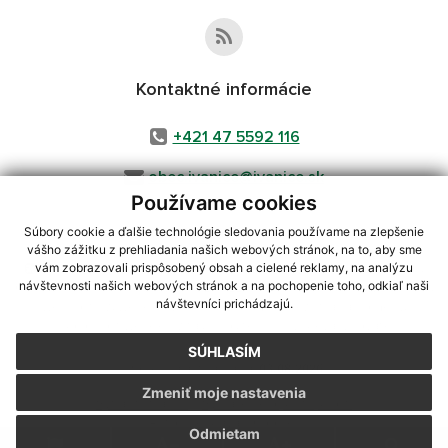
Kontaktné informácie
+421 47 5592 116
obec.ivanice@ivanice.sk
Používame cookies
Súbory cookie a ďalšie technológie sledovania používame na zlepšenie
vášho zážitku z prehliadania našich webových stránok, na to, aby sme
využite možnosť získavania aktuálnych informácií s využitím RSS
,
vám zobrazovali prispôsobený obsah a cielené reklamy, na analýzu
CMS systém (redakčný) systém ECHELON 2,
Mapa stránok
,
web portál
,
návštevnosti našich webových stránok a na pochopenie toho, odkiaľ naši
návštevníci prichádzajú.
webhosting
,
webex.digital, s.r.o.
,
domény
,
registrácia domény
,
spoločnosť webex.digital, s.r.o.
,
technický prevádzkovateľ
SÚHLASÍM
Posledná aktualizácia:
03.08.2026
Zmeniť moje nastavenia
Vytlačiť stránku
|
Vyhlásenie o prístupnosti
Autorské práva
|
Cookies
Odmietam