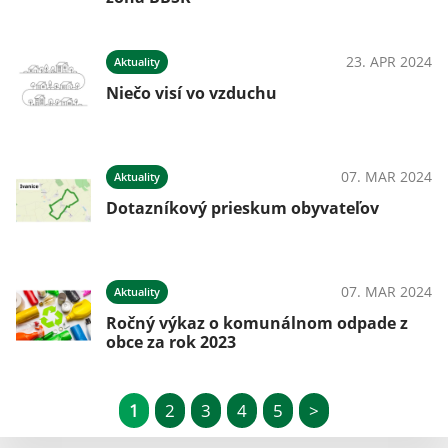
23. APR 2024
Aktuality
Niečo visí vo vzduchu
07. MAR 2024
Aktuality
Dotazníkový prieskum obyvateľov
07. MAR 2024
Aktuality
Ročný výkaz o komunálnom odpade z
obce za rok 2023
1
2
3
4
5
>