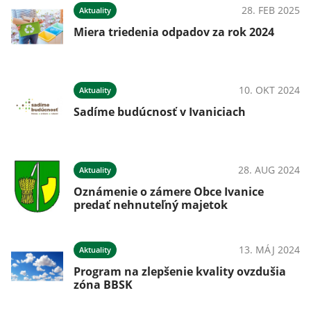
023
28. FEB 2025
Aktuality
Miera triedenia odpadov za rok 2024
023
10. OKT 2024
Aktuality
a
Sadíme budúcnosť v Ivaniciach
023
28. AUG 2024
Aktuality
!
Oznámenie o zámere Obce Ivanice
predať nehnuteľný majetok
023
13. MÁJ 2024
Aktuality
a
Program na zlepšenie kvality ovzdušia
zóna BBSK