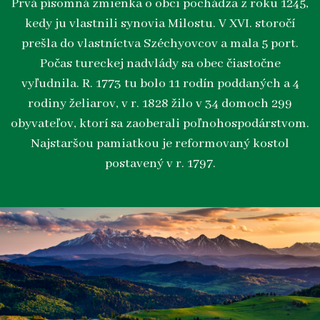
Prvá písomná zmienka o obci pochádza z roku 1245,
kedy ju vlastnili synovia Milostu. V XVI. storočí
prešla do vlastníctva Széchyovcov a mala 5 port.
Počas tureckej nadvlády sa obec čiastočne
vyľudnila. R. 1773 tu bolo 11 rodín poddaných a 4
rodiny želiarov, v r. 1828 žilo v 34 domoch 299
obyvateľov, ktorí sa zaoberali poľnohospodárstvom.
Najstaršou pamiatkou je reformovaný kostol
postavený v r. 1797.