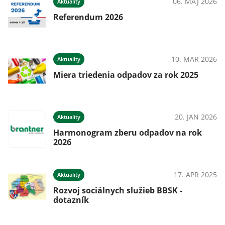
024
06. MÁJ 2026
Aktuality
Referendum 2026
024
10. MAR 2026
Aktuality
Miera triedenia odpadov za rok 2025
024
20. JAN 2026
Aktuality
Harmonogram zberu odpadov na rok
2026
023
17. APR 2025
Aktuality
a
Rozvoj sociálnych služieb BBSK -
dotazník