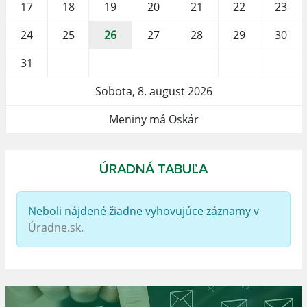
17
18
19
20
21
22
23
24
25
26
27
28
29
30
31
Sobota, 8. august 2026
Meniny má Oskár
ÚRADNÁ TABUĽA
Neboli nájdené žiadne vyhovujúce záznamy v
Úradne.sk.