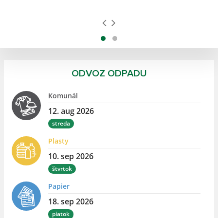
ODVOZ ODPADU
Komunál
12. aug 2026
streda
Plasty
10. sep 2026
štvrtok
Papier
18. sep 2026
piatok