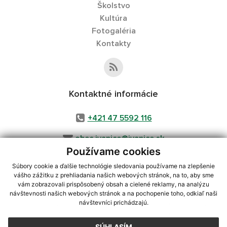
Školstvo
Kultúra
Fotogaléria
Kontakty
Kontaktné informácie
+421 47 5592 116
obec.ivanice@ivanice.sk
Používame cookies
Súbory cookie a ďalšie technológie sledovania používame na zlepšenie
vášho zážitku z prehliadania našich webových stránok, na to, aby sme
využite možnosť získavania aktuálnych informácií s využitím RSS
,
vám zobrazovali prispôsobený obsah a cielené reklamy, na analýzu
CMS systém (redakčný) systém ECHELON 2,
Mapa stránok
,
web portál
,
návštevnosti našich webových stránok a na pochopenie toho, odkiaľ naši
návštevníci prichádzajú.
webhosting
,
webex.digital, s.r.o.
,
domény
,
registrácia domény
,
spoločnosť webex.digital, s.r.o.
,
technický prevádzkovateľ
SÚHLASÍM