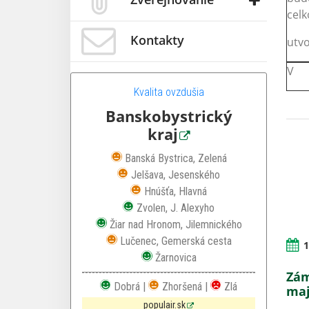
cel
Kontakty
utvo
V
Kvalita ovzdušia
Banskobystrický
kraj
Zhoršená kvalita ovzdušia
Banská Bystrica, Zelená
Zhoršená kvalita ovzdušia
Jelšava, Jesenského
Zhoršená kvalita ovzdušia
Hnúšťa, Hlavná
Dobrá kvalita ovzdušia
Zvolen, J. Alexyho
Dobrá kvalita ovzdušia
Žiar nad Hronom, Jilemnického
Zhoršená kvalita ovzdušia
Lučenec, Gemerská cesta
1
Dobrá kvalita ovzdušia
Žarnovica
Zám
Dobrá |
Zhoršená |
Zlá
maj
populair.sk