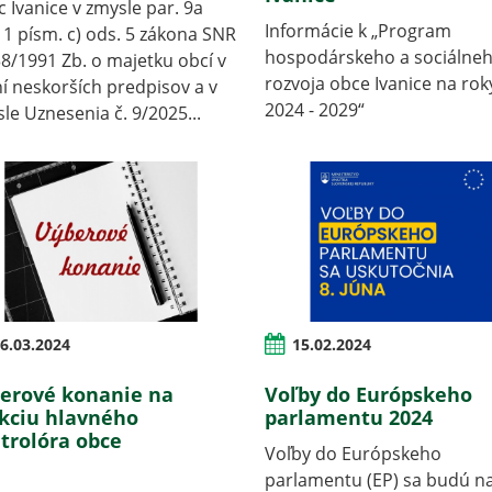
 Ivanice v zmysle par. 9a
Informácie k „Program
 1 písm. c) ods. 5 zákona SNR
hospodárskeho a sociálne
38/1991 Zb. o majetku obcí v
rozvoja obce Ivanice na rok
í neskorších predpisov a v
2024 - 2029“
le Uznesenia č. 9/2025...
6.03.2024
15.02.2024
erové konanie na
Voľby do Európskeho
kciu hlavného
parlamentu 2024
trolóra obce
Voľby do Európskeho
parlamentu (EP) sa budú n