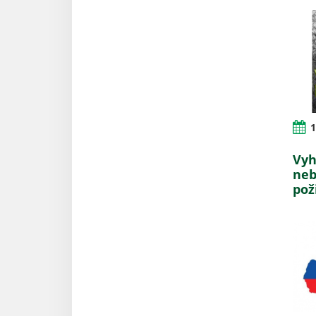
1
Vyh
neb
pož