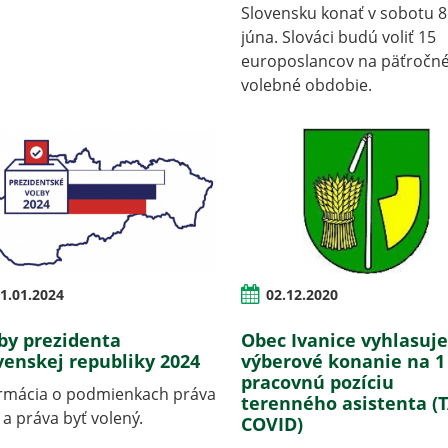
Slovensku konať v sobotu 8
júna. Slováci budú voliť 15
europoslancov na päťročn
volebné obdobie.
1.01.2024
02.12.2020
by prezidenta
Obec Ivanice vyhlasuj
venskej republiky 2024
výberové konanie na 1
pracovnú pozíciu
ormácia o podmienkach práva
terenného asistenta (
ť a práva byť volený.
COVID)