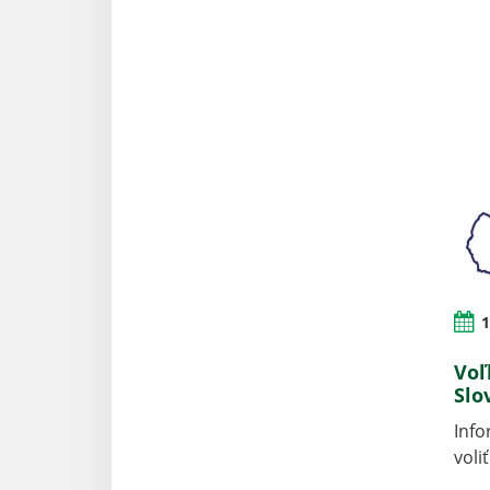
1
Voľ
Slo
Inf
voli