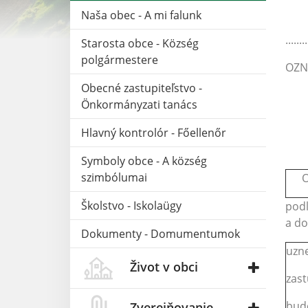
Naša obec - A mi falunk
........
Starosta obce - Község
polgármestere
OZN
Obecné zastupiteľstvo -
Önkormányzati tanács
Hlavný kontrolór - Főellenőr
Symboly obce - A község
szimbólumai
Obe
Školstvo - Iskolaügy
podľ
a do
Dokumenty - Domumentumok
uzn
Život v obci
zast
bud
Zverejňovanie