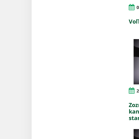
0
Voľ
2
Zoz
kan
sta