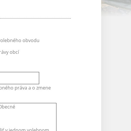
.............................................................
 volebného obvodu
ávy obcí
lebného práva a o zmene
 Obecné
oliť v jednom volebnom