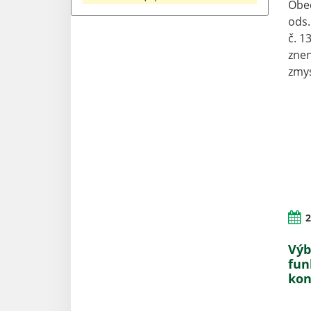
Obec
ods.
č. 1
znen
zmys
2
Výb
fun
kon