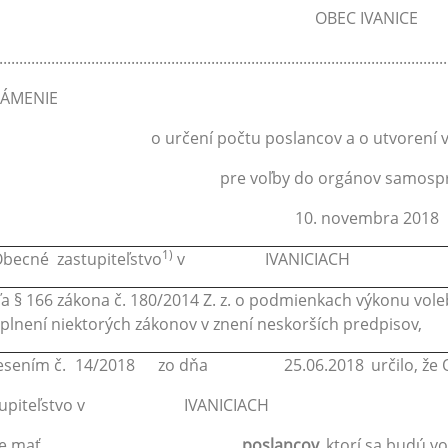
OBEC IVANICE
................................................................................................................
ÁMENIE
o určení počtu poslancov a o utvorení
pre voľby do orgánov samospr
10. novembra 2018
1)
cné zastupiteľstvo
v
IVANICIACH
a § 166 zákona č. 180/2014 Z. z. o podmienkach výkonu vo
plnení niektorých zákonov v znení neskorších predpisov,
esením č.
14/2018
zo dňa
25.06.2018
určilo, že
upiteľstvo v
IVANICIACH
e mať
poslancov,
ktorí sa budú v