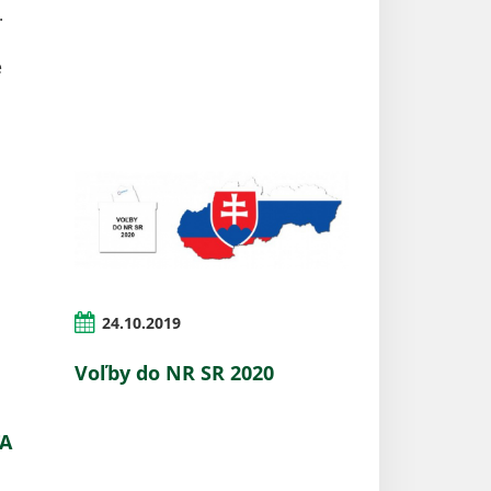
.
é
24.10.2019
e
Voľby do NR SR 2020
TA