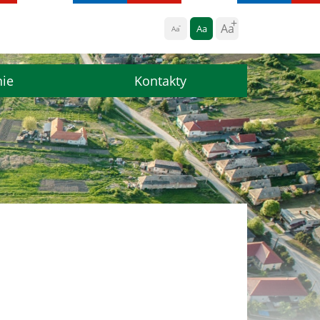
Aa
Aa
Aa
nie
Kontakty