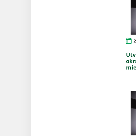
2
Utv
okr
mie