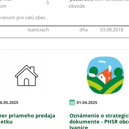
5
kom
obvode
renom pre celú obec .
Ivaniciach
dňa
03.08.2018
6.05.2025
01.04.2025
er priameho predaja
Oznámenie o strategi
etku
dokumente - PHSR obc
Ivanice