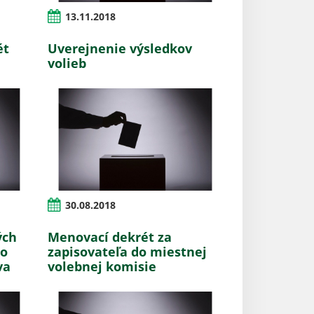
13.11.2018
ét
Uverejnenie výsledkov
volieb
30.08.2018
ých
Menovací dekrét za
do
zapisovateľa do miestnej
va
volebnej komisie