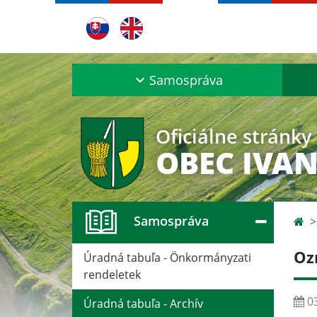
Samospráva
Oficiálne stránky
OBEC IVAN
Samospráva
Oz
Úradná tabuľa - Önkormányzati
rendeletek
03
Úradná tabuľa - Archív