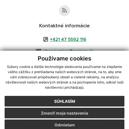
Kontaktné informácie
+421 47 5592 116
obec.ivanice@ivanice.sk
Používame cookies
Súbory cookie a ďalšie technológie sledovania používame na zlepšenie
vášho zážitku z prehliadania našich webových stránok, na to, aby sme
využite možnosť získavania aktuálnych informácií s využitím RSS
,
vám zobrazovali prispôsobený obsah a cielené reklamy, na analýzu
CMS systém (redakčný) systém ECHELON 2,
Mapa stránok
,
web portál
,
návštevnosti našich webových stránok a na pochopenie toho, odkiaľ naši
návštevníci prichádzajú.
webhosting
,
webex.digital, s.r.o.
,
domény
,
registrácia domény
,
spoločnosť webex.digital, s.r.o.
,
technický prevádzkovateľ
SÚHLASÍM
Posledná aktualizácia:
03.08.2026
Zmeniť moje nastavenia
Vytlačiť stránku
|
Vyhlásenie o prístupnosti
Autorské práva
|
Cookies
Odmietam